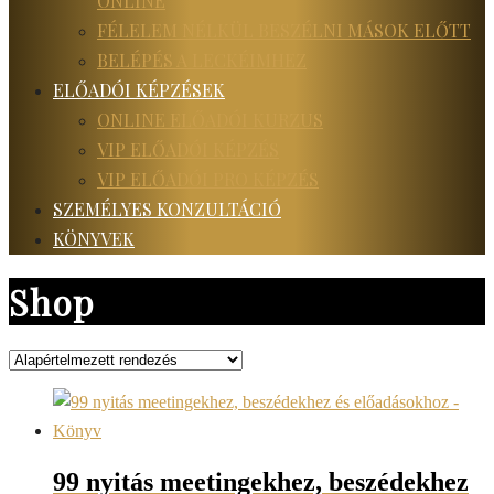
ONLINE
FÉLELEM NÉLKÜL BESZÉLNI MÁSOK ELŐTT
BELÉPÉS A LECKÉIMHEZ
ELŐADÓI KÉPZÉSEK
ONLINE ELŐADÓI KURZUS
VIP ELŐADÓI KÉPZÉS
VIP ELŐADÓI PRO KÉPZÉS
SZEMÉLYES KONZULTÁCIÓ
KÖNYVEK
Shop
99 nyitás meetingekhez, beszédekhez