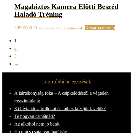
Magabiztos Kamera Előtti Beszéd
Haladó Tréning
39990,00
Ft
Kosárba teszem
Az árak az áfát tartalmazzák.
1
2
3
→
Legutóbbi bejegyzések
A kártékonyság foka – A csipkelődéstől a végtelen
rosszindulatig
Ki hívta ide a trollokat és mihez kezdjünk velük?
Te hogyan csinálnád?
Az alkohol nem jó barát
Ha nincs csata, van barátság