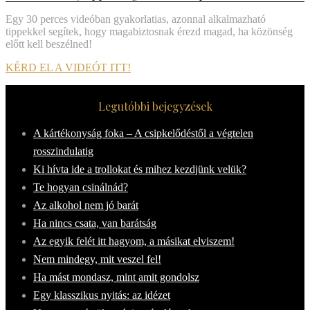
Egy 30 perces videóban gyakorlatias, azonnal alkalmazható
tippekkel segítek, hogy magabiztosnak érezd magad, ha közönség
előtt kell beszélned!
KÉRD EL A VIDEÓT ITT!
Legutóbbi bejegyzések
A kártékonyság foka – A csipkelődéstől a végtelen
rosszindulatig
Ki hívta ide a trollokat és mihez kezdjünk velük?
Te hogyan csinálnád?
Az alkohol nem jó barát
Ha nincs csata, van barátság
Az egyik felét itt hagyom, a másikat elviszem!
Nem mindegy, mit veszel fel!
Ha mást mondasz, mint amit gondolsz
Egy klasszikus nyitás: az idézet