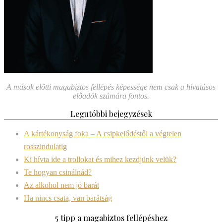
A mások előtti magabiztos fellépés képessége nem csak a hivatásos
előadók számára fontos.
Legutóbbi bejegyzések
A kártékonyság foka – A csipkelődéstől a végtelen
rosszindulatig
Ki hívta ide a trollokat és mihez kezdjünk velük?
Te hogyan csinálnád?
Az alkohol nem jó barát
Ha nincs csata, van barátság
5 tipp a magabiztos fellépéshez