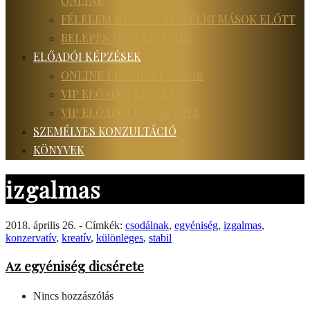
ONLINE
FÉLELEM NÉLKÜL BESZÉLNI MÁSOK ELŐTT
BELÉPÉS A LECKÉIMHEZ
ELŐADÓI KÉPZÉSEK
ONLINE ELŐADÓI KURZUS
VIP ELŐADÓI KÉPZÉS
VIP ELŐADÓI PRO KÉPZÉS
SZEMÉLYES KONZULTÁCIÓ
KÖNYVEK
izgalmas
2018. április 26. - Címkék:
csodálnak
,
egyéniség
,
izgalmas
,
konzervatív
,
kreatív
,
különleges
,
stabil
Az egyéniség dicsérete
Nincs hozzászólás