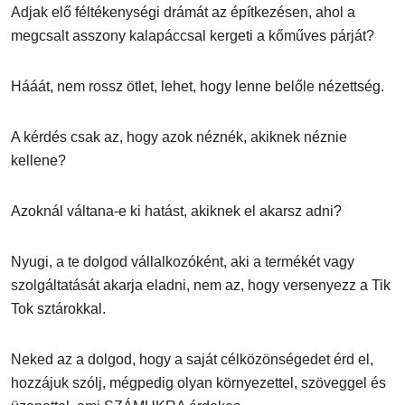
Adjak elő féltékenységi drámát az építkezésen, ahol a
megcsalt asszony kalapáccsal kergeti a kőműves párját?
Hááát, nem rossz ötlet, lehet, hogy lenne belőle nézettség.
A kérdés csak az, hogy azok néznék, akiknek néznie
kellene?
Azoknál váltana-e ki hatást, akiknek el akarsz adni?
Nyugi, a te dolgod vállalkozóként, aki a termékét vagy
szolgáltatását akarja eladni, nem az, hogy versenyezz a Tik
Tok sztárokkal.
Neked az a dolgod, hogy a saját célközönségedet érd el,
hozzájuk szólj, mégpedig olyan környezettel, szöveggel és