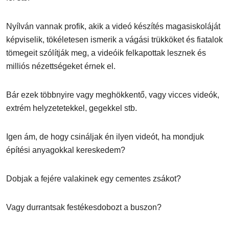
Nyílván vannak profik, akik a videó készítés magasiskoláját
képviselik, tökéletesen ismerik a vágási trükköket és fiatalok
tömegeit szólítják meg, a videóik felkapottak lesznek és
milliós nézettségeket érnek el.
Bár ezek többnyire vagy meghökkentő, vagy vicces videók,
extrém helyzetetekkel, gegekkel stb.
Igen ám, de hogy csináljak én ilyen videót, ha mondjuk
építési anyagokkal kereskedem?
Dobjak a fejére valakinek egy cementes zsákot?
Vagy durrantsak festékesdobozt a buszon?