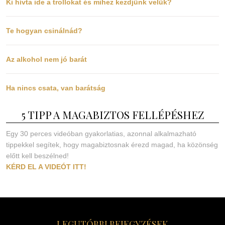
Ki hívta ide a trollokat és mihez kezdjünk velük?
Te hogyan csinálnád?
Az alkohol nem jó barát
Ha nincs csata, van barátság
5 TIPP A MAGABIZTOS FELLÉPÉSHEZ
Egy 30 perces videóban gyakorlatias, azonnal alkalmazható
tippekkel segítek, hogy magabiztosnak érezd magad, ha közönség
előtt kell beszélned!
KÉRD EL A VIDEÓT ITT!
LEGUTÓBBI BEJEGYZÉSEK