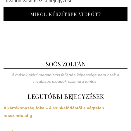
Továbbolvasom ezt a bejegyzést:
MIRŐL KÉSZÍTSEK VIDEÓT?
SOÓS ZOLTÁN
A mások előtti magabiztos fellépés képessége nem csak a
hivatásos előadók számára fontos.
LEGUTÓBBI BEJEGYZÉSEK
A kártékonyság foka – A csipkelődéstől a végtelen
rosszindulatig