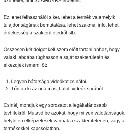
üzenettel, ami SZÁMUKRA érdekes.
Ez lehet felhasználói siker, lehet a termék valamelyik
tulajdonságának bemutatása, lehet szakmai infó, lehet
érdekesség a szakterületedről stb.
Összesen két dolgot kell szem előtt tartani ahhoz, hogy
valaki labdába rúghasson a saját szakterületén és
elkezdjék ismerni őt:
Legyen bátorsága videókat csinálni.
Tűnjön ki az unalmas, halott videók sorából.
Csinálj mondjuk egy sorozatot a legáltalánosabb
tévhitekről. Mutasd be azokat, hogy milyen valótlanságok,
helytelen elképzelések vannak a szakterületeden, vagy a
termékekkel kapcsolatban.