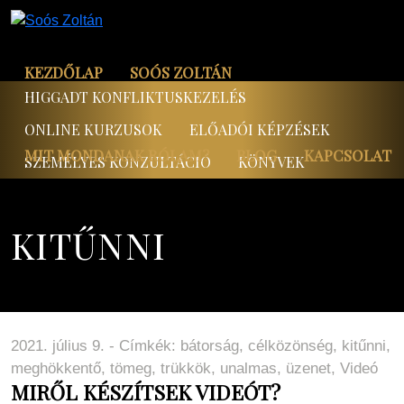
KEZDŐLAP
SOÓS ZOLTÁN
HIGGADT KONFLIKTUSKEZELÉS
ONLINE KURZUSOK
ELŐADÓI KÉPZÉSEK
MIT MONDANAK RÓLAM?
BLOG
KAPCSOLAT
SZEMÉLYES KONZULTÁCIÓ
KÖNYVEK
KITŰNNI
2021. július 9. - Címkék:
bátorság
,
célközönség
,
kitűnni
,
meghökkentő
,
tömeg
,
trükkök
,
unalmas
,
üzenet
,
Videó
MIRŐL KÉSZÍTSEK VIDEÓT?