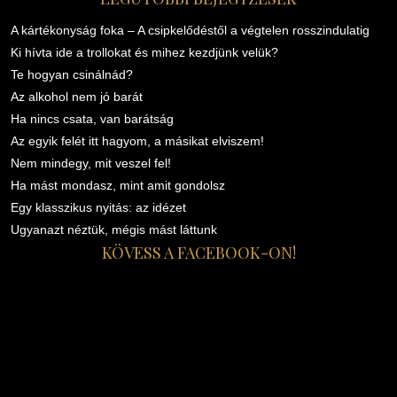
A kártékonyság foka – A csipkelődéstől a végtelen rosszindulatig
Ki hívta ide a trollokat és mihez kezdjünk velük?
Te hogyan csinálnád?
Az alkohol nem jó barát
Ha nincs csata, van barátság
Az egyik felét itt hagyom, a másikat elviszem!
Nem mindegy, mit veszel fel!
Ha mást mondasz, mint amit gondolsz
Egy klasszikus nyitás: az idézet
Ugyanazt néztük, mégis mást láttunk
KÖVESS A FACEBOOK-ON!