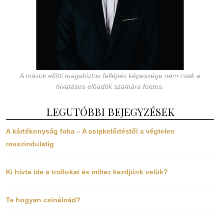
A mások előtti magabiztos fellépés képessége nem csak a
hivatásos előadók számára fontos.
LEGUTÓBBI BEJEGYZÉSEK
A kártékonyság foka – A csipkelődéstől a végtelen
rosszindulatig
Ki hívta ide a trollokat és mihez kezdjünk velük?
Te hogyan csinálnád?