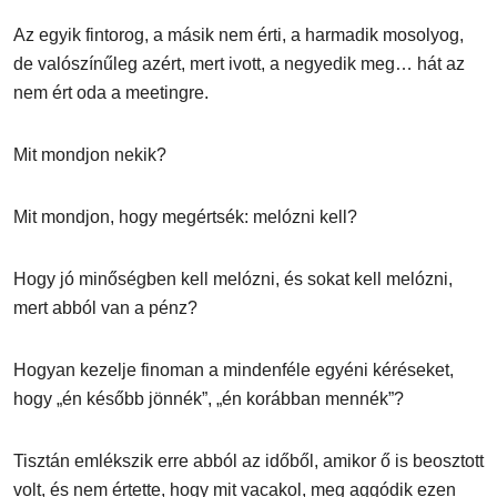
Az egyik fintorog, a másik nem érti, a harmadik mosolyog,
de valószínűleg azért, mert ivott, a negyedik meg… hát az
nem ért oda a meetingre.
Mit mondjon nekik?
Mit mondjon, hogy megértsék: melózni kell?
Hogy jó minőségben kell melózni, és sokat kell melózni,
mert abból van a pénz?
Hogyan kezelje finoman a mindenféle egyéni kéréseket,
hogy „én később jönnék”, „én korábban mennék”?
Tisztán emlékszik erre abból az időből, amikor ő is beosztott
volt, és nem értette, hogy mit vacakol, meg aggódik ezen