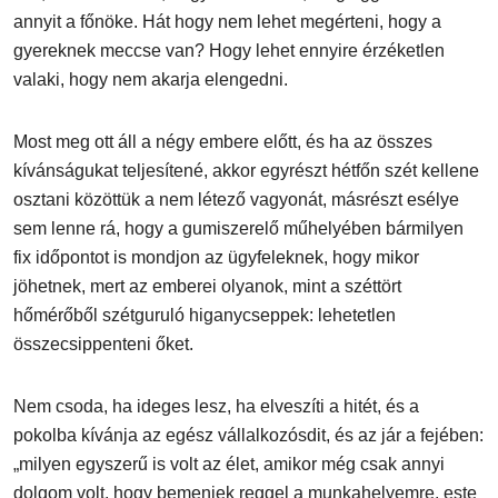
annyit a főnöke. Hát hogy nem lehet megérteni, hogy a
gyereknek meccse van? Hogy lehet ennyire érzéketlen
valaki, hogy nem akarja elengedni.
Most meg ott áll a négy embere előtt, és ha az összes
kívánságukat teljesítené, akkor egyrészt hétfőn szét kellene
osztani közöttük a nem létező vagyonát, másrészt esélye
sem lenne rá, hogy a gumiszerelő műhelyében bármilyen
fix időpontot is mondjon az ügyfeleknek, hogy mikor
jöhetnek, mert az emberei olyanok, mint a széttört
hőmérőből szétguruló higanycseppek: lehetetlen
összecsippenteni őket.
Nem csoda, ha ideges lesz, ha elveszíti a hitét, és a
pokolba kívánja az egész vállalkozósdit, és az jár a fejében:
„milyen egyszerű is volt az élet, amikor még csak annyi
dolgom volt, hogy bemenjek reggel a munkahelyemre, este