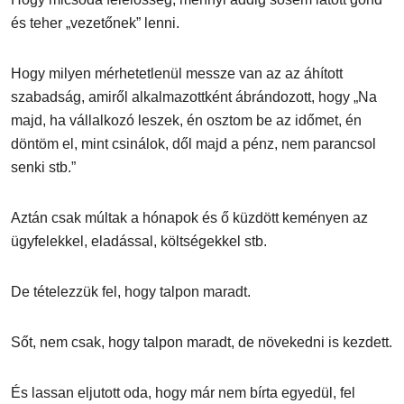
és teher „vezetőnek” lenni.
Hogy milyen mérhetetlenül messze van az az áhított
szabadság, amiről alkalmazottként ábrándozott, hogy „Na
majd, ha vállalkozó leszek, én osztom be az időmet, én
döntöm el, mint csinálok, dől majd a pénz, nem parancsol
senki stb.”
Aztán csak múltak a hónapok és ő küzdött keményen az
ügyfelekkel, eladással, költségekkel stb.
De tételezzük fel, hogy talpon maradt.
Sőt, nem csak, hogy talpon maradt, de növekedni is kezdett.
És lassan eljutott oda, hogy már nem bírta egyedül, fel