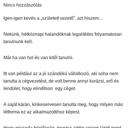
Nincs hozzászólás
Igen-igen kevés a „született vezető”, azt hiszem…
Nekünk, hétköznapi halandóknak legalábbis folyamatosan
tanulnunk kell.
Már ha van hol és van kitől tanulni.
Itt van például az a jó szándékú vállalkozó, aki soha nem
tanulta a cégvezetést, de volt benne annyi kurázsi, erő és
lendület, hogy elindítson egy céget.
A saját kárán, kínkeservesen tanulta meg, hogy milyen más
létforma ez az alkalmazottihoz képest.
Hogy micsoda felelősség, mennyi addig sosem látott gond