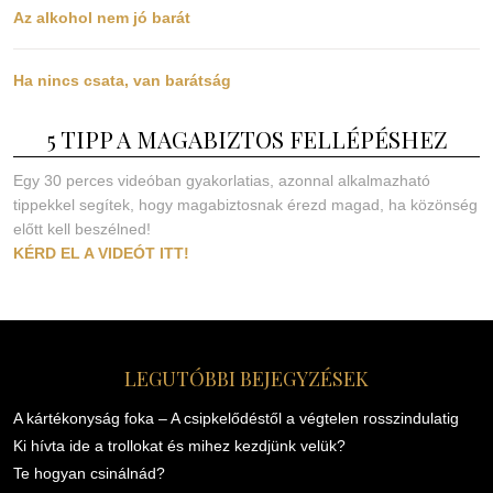
Az alkohol nem jó barát
Ha nincs csata, van barátság
5 TIPP A MAGABIZTOS FELLÉPÉSHEZ
Egy 30 perces videóban gyakorlatias, azonnal alkalmazható
tippekkel segítek, hogy magabiztosnak érezd magad, ha közönség
előtt kell beszélned!
KÉRD EL A VIDEÓT ITT!
LEGUTÓBBI BEJEGYZÉSEK
A kártékonyság foka – A csipkelődéstől a végtelen rosszindulatig
Ki hívta ide a trollokat és mihez kezdjünk velük?
Te hogyan csinálnád?