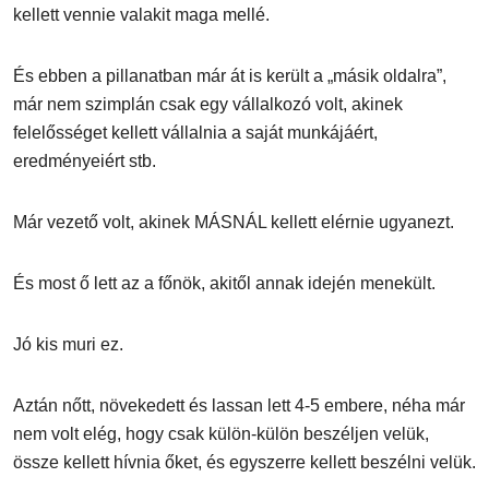
kellett vennie valakit maga mellé.
És ebben a pillanatban már át is került a „másik oldalra”,
már nem szimplán csak egy vállalkozó volt, akinek
felelősséget kellett vállalnia a saját munkájáért,
eredményeiért stb.
Már vezető volt, akinek MÁSNÁL kellett elérnie ugyanezt.
És most ő lett az a főnök, akitől annak idején menekült.
Jó kis muri ez.
Aztán nőtt, növekedett és lassan lett 4-5 embere, néha már
nem volt elég, hogy csak külön-külön beszéljen velük,
össze kellett hívnia őket, és egyszerre kellett beszélni velük.