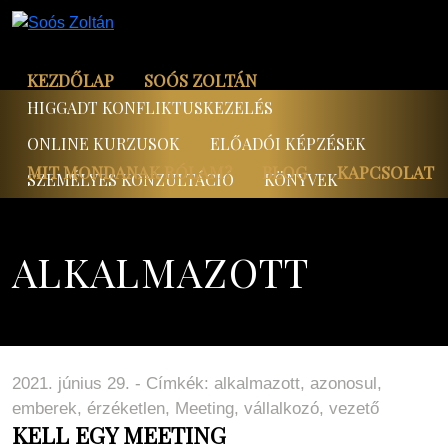
KEZDŐLAP
SOÓS ZOLTÁN
HIGGADT KONFLIKTUSKEZELÉS
ONLINE KURZUSOK
ELŐADÓI KÉPZÉSEK
MIT MONDANAK RÓLAM?
BLOG
KAPCSOLAT
SZEMÉLYES KONZULTÁCIÓ
KÖNYVEK
ALKALMAZOTT
2021. június 29. - Címkék:
alkalmazott
,
azonosul
,
emberek
,
érzéketlen
,
Meeting
,
vállalkozó
,
vezető
KELL EGY MEETING