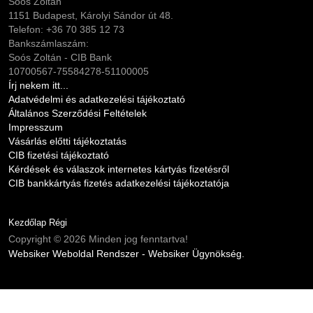
Soós Zoltán
1151 Budapest, Károlyi Sándor út 48.
Telefon: +36 70 385 12 73
Bankszámlaszám:
Soós Zoltán - CIB Bank
10700567-75584278-51100005
Írj nekem itt...
Adatvédelmi és adatkezelési tájékoztató
Általános Szerződési Feltételek
Impresszum
Vásárlás előtti tájékoztatás
CIB fizetési tájékoztató
Kérdések és válaszok internetes kártyás fizetésről
CIB bankkártyás fizetés adatkezelési tájékoztatója
Kezdőlap Régi
Copyright © 2026 Minden jog fenntartva!
Websiker Weboldal Rendszer - Websiker Ügynökség.