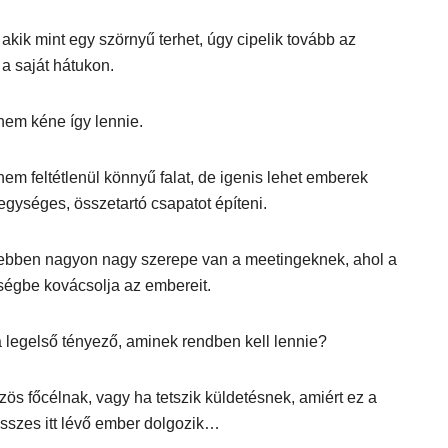
akik mint egy szörnyű terhet, úgy cipelik tovább az
a saját hátukon.
nem kéne így lennie.
nem feltétlenül könnyű falat, de igenis lehet emberek
gységes, összetartó csapatot építeni.
 ebben nagyon nagy szerepe van a meetingeknek, ahol a
ségbe kovácsolja az embereit.
 legelső tényező, aminek rendben kell lennie?
ös főcélnak, vagy ha tetszik küldetésnek, amiért ez a
összes itt lévő ember dolgozik…