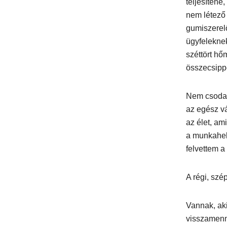
teljesítené
nem létező
gumiszerel
ügyfeleknek
széttört hő
összecsipp
Nem csoda, 
az egész vá
az élet, a
a munkahel
felvettem a
A régi, sz
Vannak, aki
visszamenn