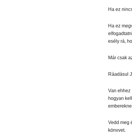
Ha ez ninc
Ha ez megv
elfogadtatn
esély rá, 
Már csak az
Ráadásul J
Van ehhez 
hogyan kell
embereknek
Vedd meg é
könyvet.