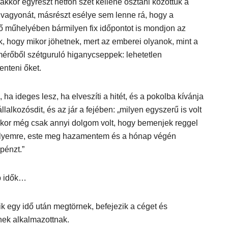
, akkor egyrészt hétfőn szét kellene osztani közöttük a
 vagyonát, másrészt esélye sem lenne rá, hogy a
ő műhelyében bármilyen fix időpontot is mondjon az
, hogy mikor jöhetnek, mert az emberei olyanok, mint a
mérőből szétguruló higanycseppek: lehetetlen
enteni őket.
ha ideges lesz, ha elveszíti a hitét, és a pokolba kívánja
llalkozósdit, és az jár a fejében: „milyen egyszerű is volt
mikor még csak annyi dolgom volt, hogy bemenjek reggel
yemre, este meg hazamentem és a hónap végén
 pénzt.”
ép idők…
k egy idő után megtörnek, befejezik a céget és
ek alkalmazottnak.