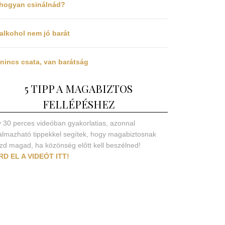
 hogyan csinálnád?
alkohol nem jó barát
nincs csata, van barátság
5 TIPP A MAGABIZTOS
FELLÉPÉSHEZ
 30 perces videóban gyakorlatias, azonnal
almazható tippekkel segítek, hogy magabiztosnak
zd magad, ha közönség előtt kell beszélned!
RD EL A VIDEÓT ITT!