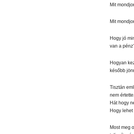
Mit mondjo
Mit mondjo
Hogy jó min
van a pénz
Hogyan kez
később jön
Tisztán eml
nem értette
Hát hogy n
Hogy lehet 
Most meg ot