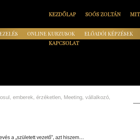
KEZDŐLAP
SOÓS ZOLTÁN
MI
EZELÉS
ONLINE KURZUSOK
ELŐADÓI KÉPZÉSEK
KAPCSOLAT
osul
,
emberek
,
érzéketlen
,
Meeting
,
vállalkozó
,
evés a „született vezető”, azt hiszem…