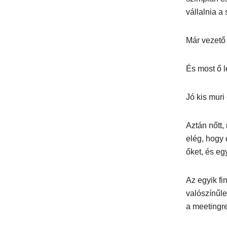
vállalnia a
Már vezető 
És most ő l
Jó kis muri
Aztán nőtt,
elég, hogy 
őket, és eg
Az egyik fi
valószínűle
a meetingre