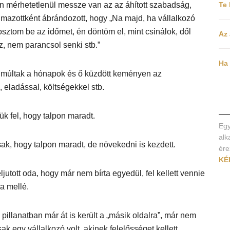
n mérhetetlenül messze van az az áhított szabadság,
Te
lmazottként ábrándozott, hogy „Na majd, ha vállalkozó
osztom be az időmet, én döntöm el, mint csinálok, dől
Az 
, nem parancsol senki stb.”
Ha 
 múltak a hónapok és ő küzdött keményen az
, eladással, költségekkel stb.
ük fel, hogy talpon maradt.
Egy
alk
ak, hogy talpon maradt, de növekedni is kezdett.
ére
KÉ
ljutott oda, hogy már nem bírta egyedül, fel kellett vennie
a mellé.
pillanatban már át is került a „másik oldalra”, már nem
ak egy vállalkozó volt, akinek felelősséget kellett