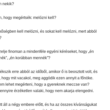
n nekik?
n, hogy megértsék: melózni kell?
őségben kell melózni, és sokat kell melózni, mert abból
?
elje finoman a mindenféle egyéni kéréseket, hogy „én
nék”, „én korábban mennék”?
ékszik erre abból az időből, amikor ő is beosztott volt, és
, hogy mit vacakol, meg aggódik ezen annyit a főnöke.
em lehet megérteni, hogy a gyereknek meccse van?
ennyire érzéketlen valaki, hogy nem akarja elengedni.
t áll a négy embere előtt, és ha az összes kívánságukat