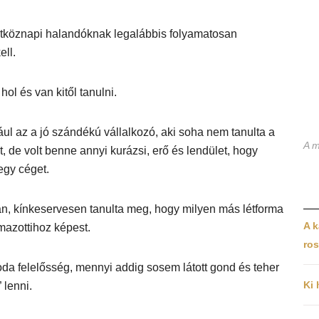
tköznapi halandóknak legalábbis folyamatosan
ell.
hol és van kitől tanulni.
dául az a jó szándékú vállalkozó, aki soha nem tanulta a
A m
, de volt benne annyi kurázsi, erő és lendület, hogy
egy céget.
án, kínkeservesen tanulta meg, hogy milyen más létforma
A k
mazottihoz képest.
ros
da felelősség, mennyi addig sosem látott gond és teher
Ki 
 lenni.