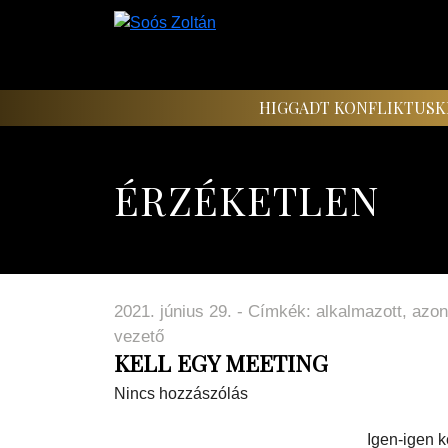
HIGGADT KONFLIKTUSK
ÉRZÉKETLEN
2021. június 29. - Címkék:
alkalmazott
,
azon
vezető
KELL EGY MEETING
Nincs hozzászólás
Igen-igen k