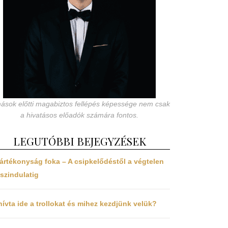
ások előtti magabiztos fellépés képessége nem csak
a hivatásos előadók számára fontos.
LEGUTÓBBI BEJEGYZÉSEK
ártékonyság foka – A csipkelődéstől a végtelen
szindulatig
hívta ide a trollokat és mihez kezdjünk velük?