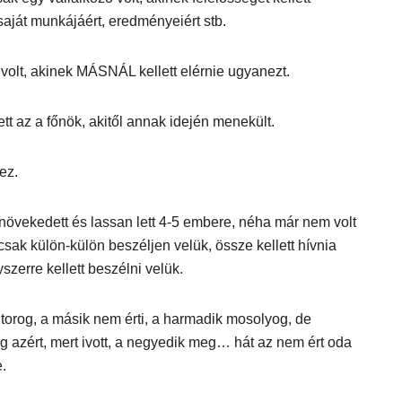
 saját munkájáért, eredményeiért stb.
volt, akinek MÁSNÁL kellett elérnie ugyanezt.
ett az a főnök, akitől annak idején menekült.
 ez.
 növekedett és lassan lett 4-5 embere, néha már nem volt
csak külön-külön beszéljen velük, össze kellett hívnia
yszerre kellett beszélni velük.
ntorog, a másik nem érti, a harmadik mosolyog, de
g azért, mert ivott, a negyedik meg… hát az nem ért oda
.