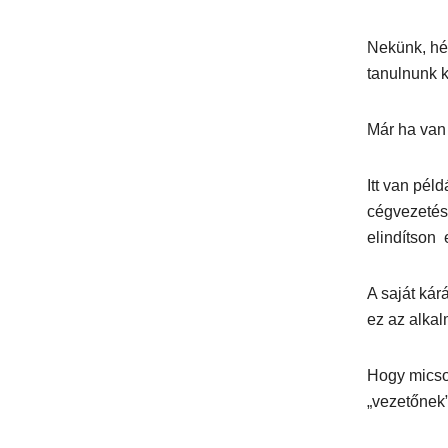
Nekünk, hé
tanulnunk k
Már ha van 
Itt van pél
cégvezetést
elindítson 
A saját kár
ez az alkal
Hogy micso
„vezetőnek”