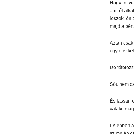
Hogy milye
amiről alka
leszek, én 
majd a pénz
Aztán csak
ügyfelekkel
De tételezz
Sőt, nem cs
És lassan e
valakit mag
És ebben a 
szimplán cs