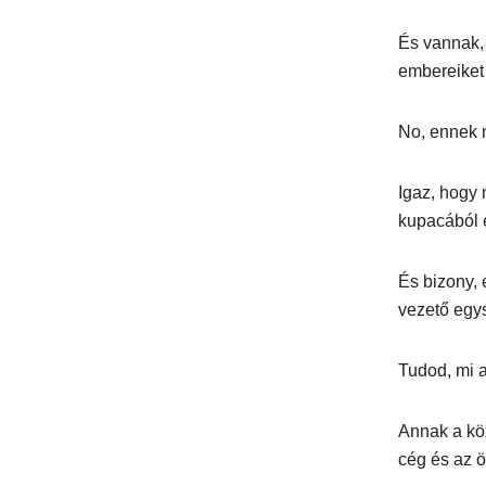
És vannak, 
embereiket 
No, ennek 
Igaz, hogy 
kupacából e
És bizony,
vezető egy
Tudod, mi a
Annak a köz
cég és az 