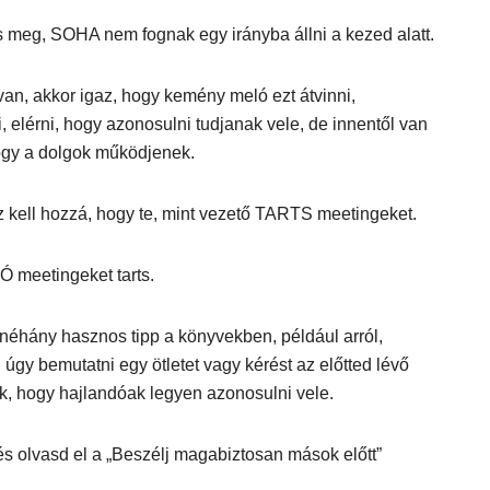
s meg, SOHA nem fognak egy irányba állni a kezed alatt.
an, akkor igaz, hogy kemény meló ezt átvinni,
i, elérni, hogy azonosulni tudjanak vele, de innentől van
hogy a dolgok működjenek.
 kell hozzá, hogy te, mint vezető TARTS meetingeket.
Ó meetingeket tarts.
néhány hasznos tipp a könyvekben, például arról,
 úgy bemutatni egy ötletet vagy kérést az előtted lévő
, hogy hajlandóak legyen azonosulni vele.
s olvasd el a „Beszélj magabiztosan mások előtt”