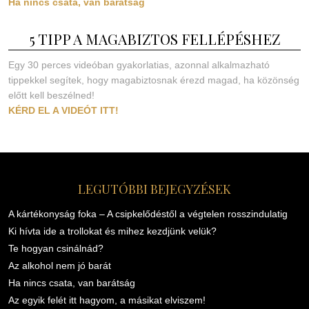
Ha nincs csata, van barátság
5 TIPP A MAGABIZTOS FELLÉPÉSHEZ
Egy 30 perces videóban gyakorlatias, azonnal alkalmazható
tippekkel segítek, hogy magabiztosnak érezd magad, ha közönség
előtt kell beszélned!
KÉRD EL A VIDEÓT ITT!
LEGUTÓBBI BEJEGYZÉSEK
A kártékonyság foka – A csipkelődéstől a végtelen rosszindulatig
Ki hívta ide a trollokat és mihez kezdjünk velük?
Te hogyan csinálnád?
Az alkohol nem jó barát
Ha nincs csata, van barátság
Az egyik felét itt hagyom, a másikat elviszem!