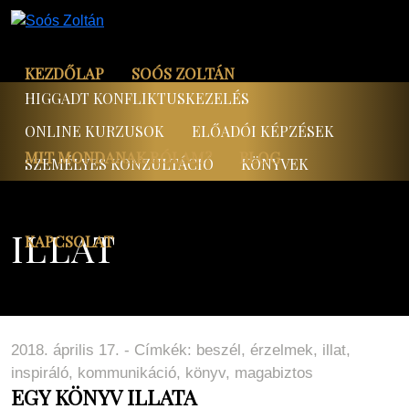
KEZDŐLAP
SOÓS ZOLTÁN
HIGGADT KONFLIKTUSKEZELÉS
ONLINE KURZUSOK
ELŐADÓI KÉPZÉSEK
MIT MONDANAK RÓLAM?
BLOG
SZEMÉLYES KONZULTÁCIÓ
KÖNYVEK
ILLAT
KAPCSOLAT
2018. április 17. - Címkék:
beszél
,
érzelmek
,
illat
,
inspiráló
,
kommunikáció
,
könyv
,
magabiztos
EGY KÖNYV ILLATA