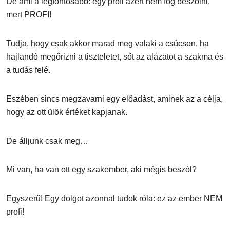
De ami a legfontosabb: egy profi azért nem fog beszólni,
mert PROFI!
Tudja, hogy csak akkor marad meg valaki a csúcson, ha
hajlandó megőrizni a tiszteletet, sőt az alázatot a szakma és
a tudás felé.
Eszében sincs megzavarni egy előadást, aminek az a célja,
hogy az ott ülök értéket kapjanak.
De álljunk csak meg…
Mi van, ha van ott egy szakember, aki mégis beszól?
Egyszerű! Egy dolgot azonnal tudok róla: ez az ember NEM
profi!