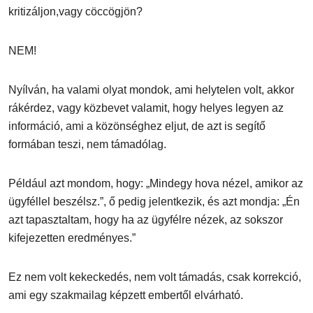
kritizáljon,vagy cöccögjön?
NEM!
Nyílván, ha valami olyat mondok, ami helytelen volt, akkor
rákérdez, vagy közbevet valamit, hogy helyes legyen az
információ, ami a közönséghez eljut, de azt is segítő
formában teszi, nem támadólag.
Például azt mondom, hogy: „Mindegy hova nézel, amikor az
ügyféllel beszélsz.”, ő pedig jelentkezik, és azt mondja: „Én
azt tapasztaltam, hogy ha az ügyfélre nézek, az sokszor
kifejezetten eredményes.”
Ez nem volt kekeckedés, nem volt támadás, csak korrekció,
ami egy szakmailag képzett embertől elvárható.