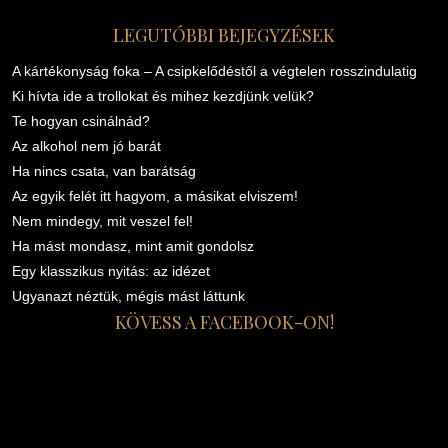
LEGUTÓBBI BEJEGYZÉSEK
A kártékonyság foka – A csipkelődéstől a végtelen rosszindulatig
Ki hívta ide a trollokat és mihez kezdjünk velük?
Te hogyan csinálnád?
Az alkohol nem jó barát
Ha nincs csata, van barátság
Az egyik felét itt hagyom, a másikat elviszem!
Nem mindegy, mit veszel fel!
Ha mást mondasz, mint amit gondolsz
Egy klasszikus nyitás: az idézet
Ugyanazt néztük, mégis mást láttunk
KÖVESS A FACEBOOK-ON!