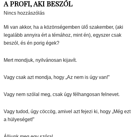
A PROFI, AKI BESZÓL
Nincs hozzászólás
Mi van akkor, ha a közönségemben ülő szakember, (aki
legalább annyira ért a témához, mint én), egyszer csak
beszól, és én porig égek?
Mert mondjuk, nyilvánosan kijavít.
Vagy csak azt mondja, hogy „Az nem is úgy van!”
Vagy nem szólal meg, csak úgy félhangosan felnevet.
Vagy tudod, úgy cöccög, amivel azt fejezi ki, hogy „Még ezt
a hülyeséget!”
Álljunk meg egy szóra!