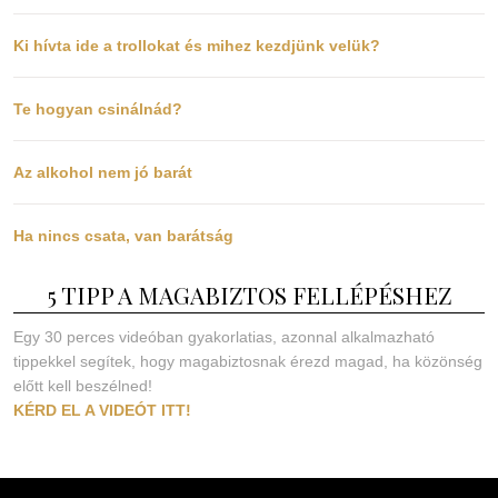
Ki hívta ide a trollokat és mihez kezdjünk velük?
Te hogyan csinálnád?
Az alkohol nem jó barát
Ha nincs csata, van barátság
5 TIPP A MAGABIZTOS FELLÉPÉSHEZ
Egy 30 perces videóban gyakorlatias, azonnal alkalmazható
tippekkel segítek, hogy magabiztosnak érezd magad, ha közönség
előtt kell beszélned!
KÉRD EL A VIDEÓT ITT!