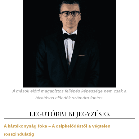
A mások előtti magabiztos fellépés képessége nem csak a
hivatásos előadók számára fontos.
LEGUTÓBBI BEJEGYZÉSEK
A kártékonyság foka – A csipkelődéstől a végtelen
rosszindulatig