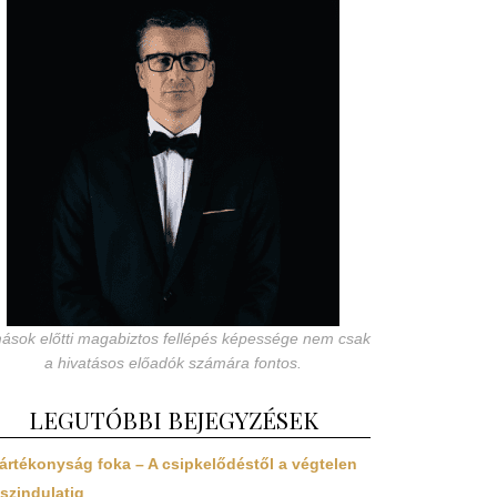
ások előtti magabiztos fellépés képessége nem csak
a hivatásos előadók számára fontos.
LEGUTÓBBI BEJEGYZÉSEK
ártékonyság foka – A csipkelődéstől a végtelen
szindulatig