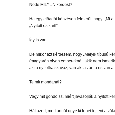
Node MILYEN kérdést?
Ha egy előadói képzésen felmerül, hogy: „Mi a 
„Nyitott és zárt!”.
Így is van.
De mikor azt kérdezem, hogy „Melyik típusú k
(magyarán olyan embereknél, akik nem ismeri
aki a nyitottra szavaz, van aki a zártra és van a
Te mit mondanál?
Vagy mit gondolsz, miért javasolják a nyitott k
Hát azért, mert annál ugye ki lehet fejteni a v