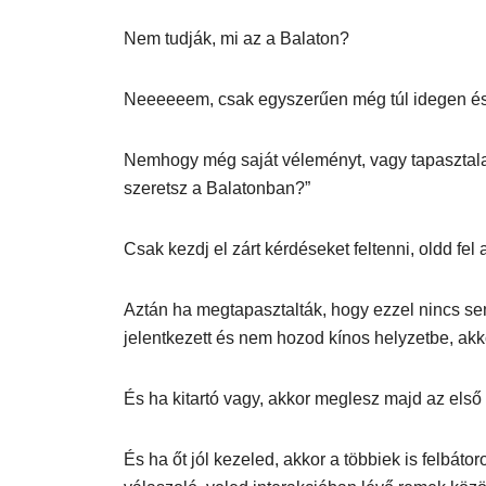
Nem tudják, mi az a Balaton?
Neeeeeem, csak egyszerűen még túl idegen és t
Nemhogy még saját véleményt, vagy tapasztalato
szeretsz a Balatonban?”
Csak kezdj el zárt kérdéseket feltenni, oldd fe
Aztán ha megtapasztalták, hogy ezzel nincs sem
jelentkezett és nem hozod kínos helyzetbe, akk
És ha kitartó vagy, akkor meglesz majd az első 
És ha őt jól kezeled, akkor a többiek is felbá