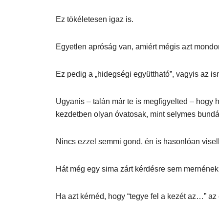
Ez tökéletesen igaz is.
Egyetlen apróság van, amiért mégis azt mond
Ez pedig a „hidegségi együttható”, vagyis az i
Ugyanis – talán már te is megfigyelted – hogy
kezdetben olyan óvatosak, mint selymes bundá
Nincs ezzel semmi gond, én is hasonlóan vise
Hát még egy sima zárt kérdésre sem mernének 
Ha azt kérnéd, hogy “tegye fel a kezét az…” a