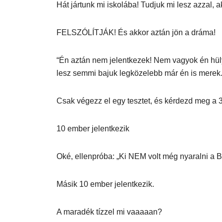
Hát jártunk mi iskolába! Tudjuk mi lesz azzal, ak
FELSZÓLÍTJÁK! És akkor aztán jön a dráma!
“Én aztán nem jelentkezek! Nem vagyok én hüly
lesz semmi bajuk legközelebb már én is merek.
Csak végezz el egy tesztet, és kérdezd meg a 3
10 ember jelentkezik
Oké, ellenpróba: „Ki NEM volt még nyaralni a 
Másik 10 ember jelentkezik.
A maradék tízzel mi vaaaaan?