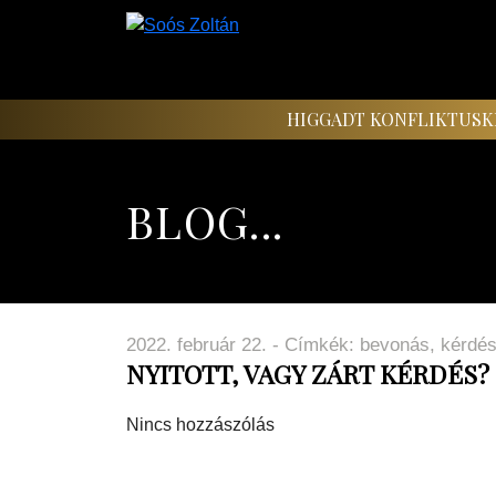
HIGGADT KONFLIKTUSK
BLOG...
2022. február 22. - Címkék:
bevonás
,
kérdé
NYITOTT, VAGY ZÁRT KÉRDÉS?
Nincs hozzászólás