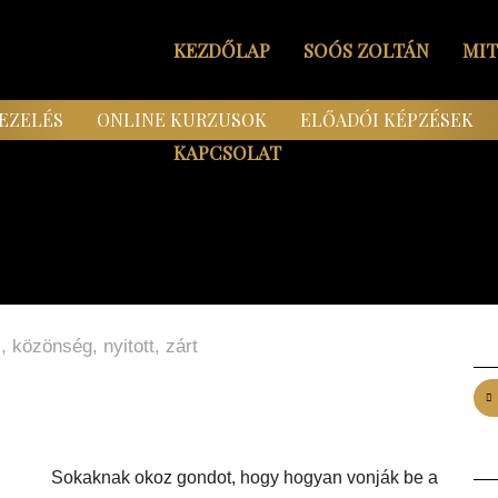
KEZDŐLAP
SOÓS ZOLTÁN
MI
EZELÉS
ONLINE KURZUSOK
ELŐADÓI KÉPZÉSEK
KAPCSOLAT
s
,
közönség
,
nyitott
,
zárt
Sokaknak okoz gondot, hogy hogyan vonják be a