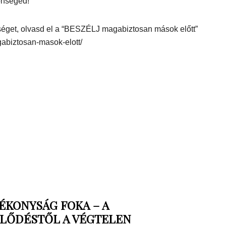
önséged!
séget, olvasd el a “BESZÉLJ magabiztosan mások előtt”
gabiztosan-masok-elott/
ÉKONYSÁG FOKA – A
ELŐDÉSTŐL A VÉGTELEN