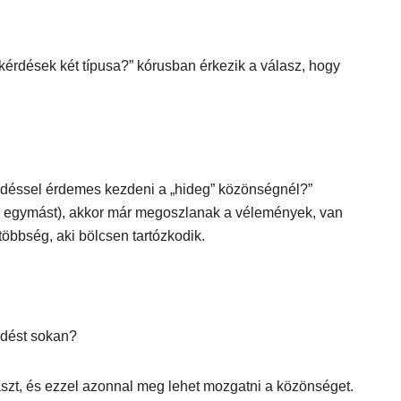
kérdések két típusa?” kórusban érkezik a válasz, hogy
érdéssel érdemes kezdeni a „hideg” közönségnél?”
k egymást), akkor már megoszlanak a vélemények, van
 többség, aki bölcsen tartózkodik.
érdést sokan?
álaszt, és ezzel azonnal meg lehet mozgatni a közönséget.