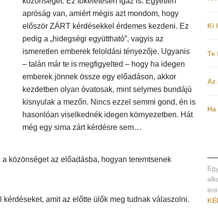
közönséget. Ez tökéletesen igaz is. Egyetlen
apróság van, amiért mégis azt mondom, hogy
először ZÁRT kérdésekkel érdemes kezdeni. Ez
Ki 
pedig a „hidegségi együttható”, vagyis az
ismeretlen emberek feloldási tényezője. Ugyanis
Te
– talán már te is megfigyelted – hogy ha idegen
emberek jönnek össze egy előadáson, akkor
Az 
kezdetben olyan óvatosak, mint selymes bundájú
kisnyulak a mezőn. Nincs ezzel semmi gond, én is
Ha 
hasonlóan viselkednék idegen környezetben. Hát
még egy sima zárt kérdésre sem…
 a közönséget az előadásba, hogyan teremtsenek
Egy
alk
ére
 kérdéseket, amit az előtte ülők meg tudnak válaszolni.
KÉ