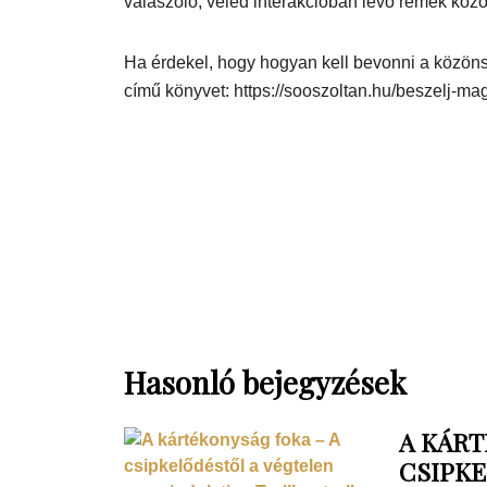
válaszoló, veled interakcióban lévő remek köz
Ha érdekel, hogy hogyan kell bevonni a közön
című könyvet: https://sooszoltan.hu/beszelj-ma
Hasonló bejegyzések
A KÁRT
CSIPK