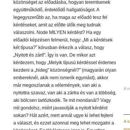
közönséget az előadásba, hogyan teremtsenek
együttműködő, érdeklődő hallgatóságot. A
legegyszerűbb az, ha maga az előadó tesz fel
kérdéseket, amit az előtte ülők meg tudnak
válaszolni. Node MILYEN kérdést? Ha egy
előadói képzésen felmerül, hogy: „Mi a kérdések
két típusa?” kórusban érkezik a válasz, hogy
„Nyitott és zárt!”. Így is van. De mikor azt
kérdezem, hogy „Melyik típusú kérdéssel érdemes
kezdeni a „hideg” közönségnél?” (magyarán olyan
embereknél, akik nem ismerik egymást), akkor
már megoszlanak a vélemények, van aki a
A m
nyitottra szavaz, van aki a zártra és van a többség,
aki bölcsen tartózkodik. Te mit mondanál? Vagy
mit gondolsz, miért javasolják a nyitott kérdést
sokan? Hát azért, mert annál ugye ki lehet fejteni
A k
a választ, és ezzel azonnal meg lehet mozgatni a
ros