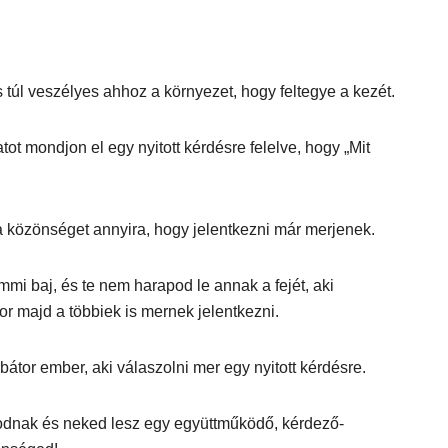
úl veszélyes ahhoz a környezet, hogy feltegye a kezét.
t mondjon el egy nyitott kérdésre felelve, hogy „Mit
l a közönséget annyira, hogy jelentkezni már merjenek.
mi baj, és te nem harapod le annak a fejét, aki
or majd a többiek is mernek jelentkezni.
bátor ember, aki válaszolni mer egy nyitott kérdésre.
torodnak és neked lesz egy együttműködő, kérdező-