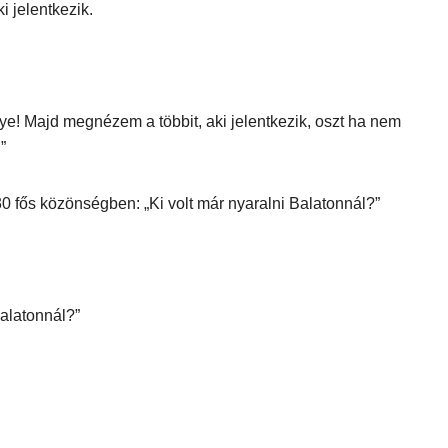
i jelentkezik.
e! Majd megnézem a többit, aki jelentkezik, oszt ha nem
”
0 fős közönségben: „Ki volt már nyaralni Balatonnál?”
Balatonnál?”