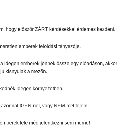
om, hogy először ZÁRT kérdésekkel érdemes kezdeni.
smeretlen emberek feloldási tényezője.
 ha idegen emberek jönnek össze egy előadáson, akkor
jú kisnyulak a mezőn.
lkednék idegen környezetben.
azonnal IGEN-nel, vagy NEM-mel felelni.
z emberek fele még jelentkezni sem merne!