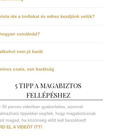
hívta ide a trollokat és mihez kezdjünk velük?
 hogyan csinálnád?
alkohol nem jó barát
nincs csata, van barátság
5 TIPP A MAGABIZTOS
FELLÉPÉSHEZ
 30 perces videóban gyakorlatias, azonnal
almazható tippekkel segítek, hogy magabiztosnak
zd magad, ha közönség előtt kell beszélned!
RD EL A VIDEÓT ITT!