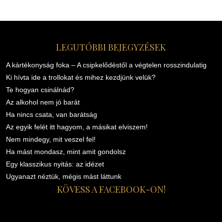
LEGUTÓBBI BEJEGYZÉSEK
A kártékonyság foka – A csipkelődéstől a végtelen rosszindulatig
Ki hívta ide a trollokat és mihez kezdjünk velük?
Te hogyan csinálnád?
Az alkohol nem jó barát
Ha nincs csata, van barátság
Az egyik felét itt hagyom, a másikat elviszem!
Nem mindegy, mit veszel fel!
Ha mást mondasz, mint amit gondolsz
Egy klasszikus nyitás: az idézet
Ugyanazt néztük, mégis mást láttunk
KÖVESS A FACEBOOK-ON!