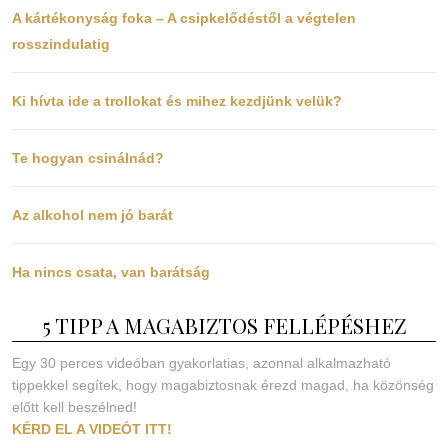
A kártékonyság foka – A csipkelődéstől a végtelen
rosszindulatig
Ki hívta ide a trollokat és mihez kezdjünk velük?
Te hogyan csinálnád?
Az alkohol nem jó barát
Ha nincs csata, van barátság
5 TIPP A MAGABIZTOS FELLÉPÉSHEZ
Egy 30 perces videóban gyakorlatias, azonnal alkalmazható
tippekkel segítek, hogy magabiztosnak érezd magad, ha közönség
előtt kell beszélned!
KÉRD EL A VIDEÓT ITT!