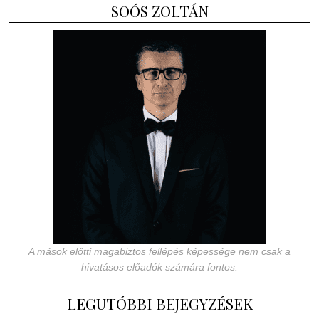
SOÓS ZOLTÁN
A mások előtti magabiztos fellépés képessége nem csak a
hivatásos előadók számára fontos.
LEGUTÓBBI BEJEGYZÉSEK