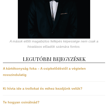
A mások előtti magabiztos fellépés képessége nem csak a
hivatásos előadók számára fontos.
LEGUTÓBBI BEJEGYZÉSEK
A kártékonyság foka – A csipkelődéstől a végtelen
rosszindulatig
Ki hívta ide a trollokat és mihez kezdjünk velük?
Te hogyan csinálnád?