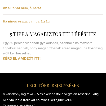
Az alkohol nem jó barát
Ha nincs csata, van barátság
5 TIPP A MAGABIZTOS FELLÉPÉSHEZ
Egy 30 perces videóban gyakorlatias, azonnal alkalmazható
tippekkel segítek, hogy magabiztosnak érezd magad, ha közönség
előtt kell beszélned!
KÉRD EL A VIDEÓT ITT!
LEGUTÓBBI BEJEGYZÉSEK
A kártékonyság foka – A csipkelődéstől a végtelen rosszindulatig
Ki hívta ide a trollokat és mihez kezdjünk velük?
Te hogyan csinálnád?