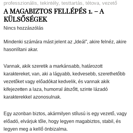
professzionális
,
tekintély
,
testtartás
,
tétova
,
vezető
A MAGABIZTOS FELLÉPÉS 1. – A
KÜLSŐSÉGEK
Nincs hozzászólás
Mindenki számára mást jelent az „Ideál”, akire felnéz, akire
hasonlítani akar.
Vannak, akik szeretik a markánsabb, határozott
karaktereket, van, aki a lágyabb, kedvesebb, szerethetőbb
vezetőket vagy előadókat kedvelik, és vannak akik
kifejezetten a laza, humorral átszőtt, szinte lázadó
karakterekkel azonosulnak.
Egy azonban biztos, akármilyen stílusú is egy vezető, vagy
előadó, elvárjuk tőle, hogy legyen magabiztos, stabil, és
legyen meg a kellő önbizalma.