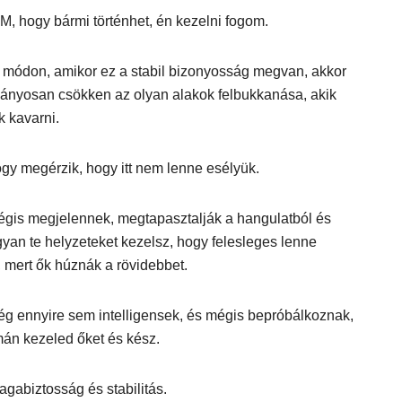
, hogy bármi történhet, én kezelni fogom.
 módon, amikor ez a stabil bizonyosság megvan, akkor
tványosan csökken az olyan alakok felbukkanása, akik
k kavarni.
gy megérzik, hogy itt nem lenne esélyük.
égis megjelennek, megtapasztalják a hangulatból és
yan te helyzeteket kezelsz, hogy felesleges lenne
 mert ők húznák a rövidebbet.
ég ennyire sem intelligensek, és mégis bepróbálkoznak,
mán kezeled őket és kész.
gabiztosság és stabilitás.