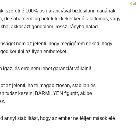
KÉ
aki szeretné 100%-os garanciával biztosítani magának,
a, de soha nem fog belefutni kekeckedő, alattomos, vagy
ákba, akkor azt gondolom, rossz irányba halad.
tonságot nem az jelenti, hogy megígérem neked, hogy
ogod kerülni az ilyen embereket.
 igaz, és erre nem lehet garanciát vállalni!
ot az jelenti, ha te magabiztosan, stabilan és
n tudsz kezelni BÁRMILYEN figurát, akibe
sz.
 annyi stabilitást, hogy az ember ne féljen mások elé