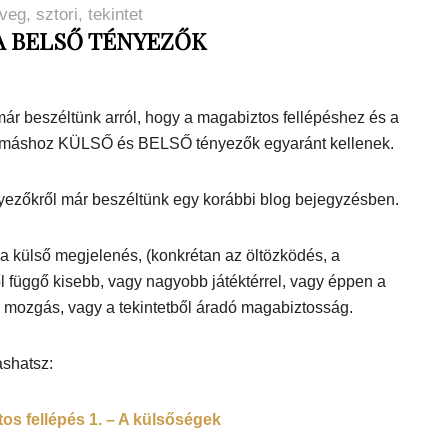
veg
,
sztori
,
tekintet
 A BELSŐ TÉNYEZŐK
ár beszéltünk arról, hogy a magabiztos fellépéshez és a
omáshoz KÜLSŐ és BELSŐ tényezők egyaránt kellenek.
nyezőkről már beszéltünk egy korábbi blog bejegyzésben.
k a külső megjelenés, (konkrétan az öltözködés, a
 függő kisebb, vagy nagyobb játéktérrel, vagy éppen a
 a mozgás, vagy a tekintetből áradó magabiztosság.
vashatsz:
os fellépés 1. – A külsőségek