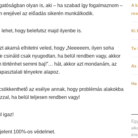
lgatóságban olyan is, aki – ha szabad így fogalmaznom –
A k
 erejével az előadás sikerén munkálkodik.
ros
 lehet, hogy belefutsz majd ilyenbe is.
Ki 
zt akarná elhitetni veled, hogy „Neeeeem, ilyen soha
Te
e csináld csak nyugodtan, ha belül rendben vagy, akkor
m történhet semmi baj!”… hát, akkor azt mondanám, az
Az 
tapasztalati tényekre alapoz.
Ha 
 csökkenthető az esélye annak, hogy problémás alakokba
azzal, ha belül teljesen rendben vagy!
l igaz!
Egy
alk
jelent 100%-os védelmet.
ére