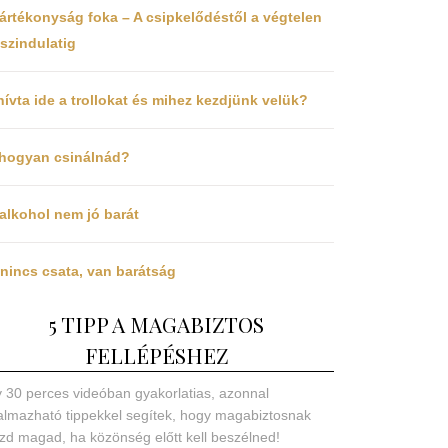
ártékonyság foka – A csipkelődéstől a végtelen
szindulatig
hívta ide a trollokat és mihez kezdjünk velük?
 hogyan csinálnád?
alkohol nem jó barát
nincs csata, van barátság
5 TIPP A MAGABIZTOS
FELLÉPÉSHEZ
 30 perces videóban gyakorlatias, azonnal
almazható tippekkel segítek, hogy magabiztosnak
zd magad, ha közönség előtt kell beszélned!