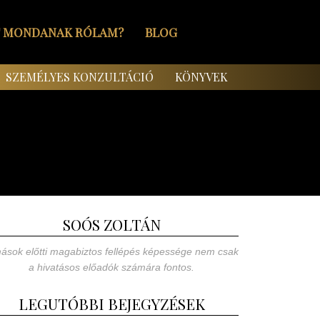
T MONDANAK RÓLAM?
BLOG
SZEMÉLYES KONZULTÁCIÓ
KÖNYVEK
SOÓS ZOLTÁN
ások előtti magabiztos fellépés képessége nem csak
a hivatásos előadók számára fontos.
LEGUTÓBBI BEJEGYZÉSEK