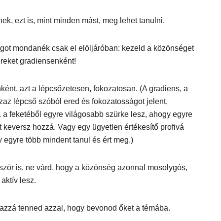
ek, ezt is, mint minden mást, meg lehet tanulni.
got mondanék csak el elöljáróban: kezeld a közönséget
reket gradiensenként!
ént, azt a lépcsőzetesen, fokozatosan. (A gradiens, a
azaz lépcső szóból ered és fokozatosságot jelent,
 a feketéből egyre világosabb szürke lesz, ahogy egyre
t keversz hozzá. Vagy egy ügyetlen értékesítő profivá
y egyre több mindent tanul és ért meg.)
ször is, ne várd, hogy a közönség azonnal mosolygós,
 aktív lesz.
 azzá tenned azzal, hogy bevonod őket a témába.