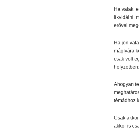
Ha valaki e
likvidálni,
erővel meg
Ha jön vala
máglyára k
csak volt eg
helyzetben
Ahogyan te
meghatároz
témádhoz i
Csak akkor 
akkor is cs