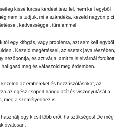
setleg kissé furcsa kérdést tesz fel, nem kell egyből
 még nem is tudjuk, mi a szándéka, kezeld nagyon pici
értéssel, kedvességgel, türelemmel.
kitől egy kifogás, vagy probléma, azt sem kell egyből
üldeni. Kezeld megértéssel, az esetek java részében,
y nézőpontja, és azt várja, amit te is elvárnál fordított
: hallgasd meg és válaszold meg érdemben.
 kezeled az embereket és hozzászólásokat, az
za az egész csoport hangulatát és viszonyulását a
s, meg a személyedhez is.
használj egy kicsit több erőt, ha szükséges! De még
ak óvatosan.