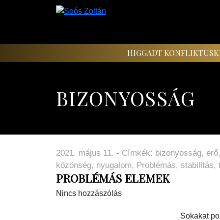
HIGGADT KONFLIKTUSK
BIZONYOSSÁG
2021. május 11. - Címkék:
bizonyosság
,
erő
közönség
,
nyugalom
,
Problémás
,
stabilitás
,
PROBLÉMÁS ELEMEK
Nincs hozzászólás
Sokakat pon