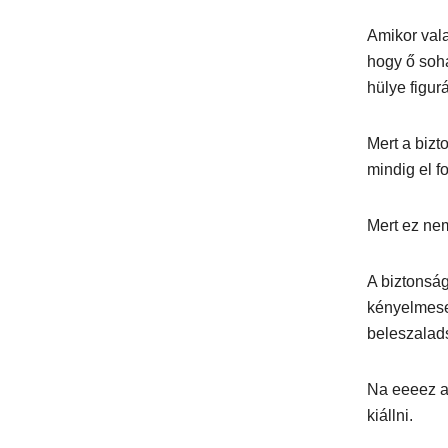
Amikor val
hogy ő soh
hülye figur
Mert a biz
mindig el f
Mert ez nem
A biztonság
kényelmese
beleszalad
Na eeeez ad
kiállni.