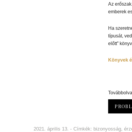
Az erőszak,
emberek es
Ha szeretn
típusát, v
előtt” könyv
Könyvek é
Továbbolva
PROBL
2021. április 13. - Címkék:
bizonyosság
,
érz