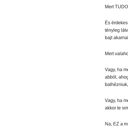
Mert TUDOM
És érdekes
tényleg lá
bajt akarna
Mert valaho
Vagy, ha m
abból, ahog
balhézniuk,
Vagy, ha m
akkor te si
Na, EZ a ma