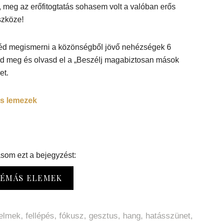
 meg az erőfitogtatás sohasem volt a valóban erős
zköze!
éd megismerni a közönségből jövő nehézségek 6
edd meg és olvasd el a „Beszélj magabiztosan mások
et.
s lemezek
som ezt a bejegyzést:
ÉMÁS ELEMEK
elmek
,
fellépés
,
fókusz
,
gesztus
,
hang
,
hatásszünet
,