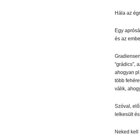
Hála az égn
Egy aprósá
és az embe
Gradiensenk
“grádics”, 
ahogyan pl.
több fehére
válik, ahog
Szóval, elő
lelkesült és
Neked kell