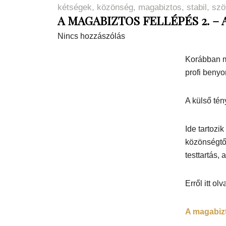
kétségek
,
közönség
,
magabiztos
,
stabil
,
szö
A MAGABIZTOS FELLÉPÉS 2. –
Nincs hozzászólás
Korábban m
profi beny
A külső té
Ide tartozi
közönségtől
testtartás,
Erről itt ol
A magabizt