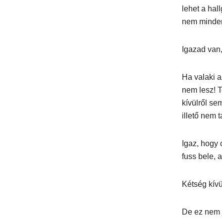
lehet a hal
nem minden
Igazad van,
Ha valaki a
nem lesz! T
kívülről se
illető nem 
Igaz, hogy
fuss bele, 
Kétség kívü
De ez nem 