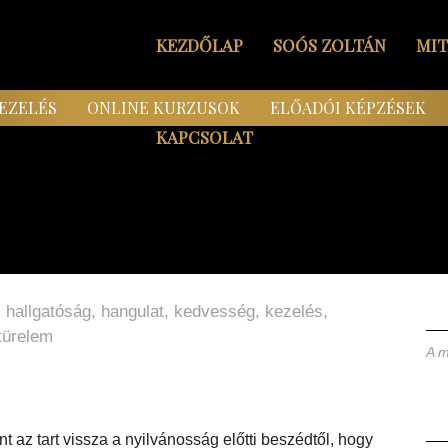
KEZDŐLAP
SOÓS ZOLTÁN
MI
EZELÉS
ONLINE KURZUSOK
ELŐADÓI KÉPZÉSEK
KAPCSOLAT
,
hallgatóság
,
hangulat
,
kedvesség
,
kezelés
,
türelem
A m
t az tart vissza a nyilvánosság előtti beszédtől, hogy