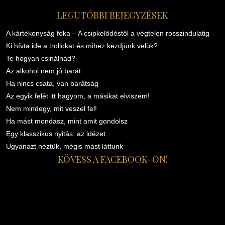
LEGUTÓBBI BEJEGYZÉSEK
A kártékonyság foka – A csipkelődéstől a végtelen rosszindulatig
Ki hívta ide a trollokat és mihez kezdjünk velük?
Te hogyan csinálnád?
Az alkohol nem jó barát
Ha nincs csata, van barátság
Az egyik felét itt hagyom, a másikat elviszem!
Nem mindegy, mit veszel fel!
Ha mást mondasz, mint amit gondolsz
Egy klasszikus nyitás: az idézet
Ugyanazt néztük, mégis mást láttunk
KÖVESS A FACEBOOK-ON!