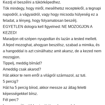
Kezdj el beszélni a tükörképedhez.
Tök mindegy, hogy miről, mesélhetsz receptekről, a tegnapi
napodról, a vágyaidról, vagy hogy micsoda hülyeség ez a
feladat, a lényeg, hogy folyamatosan beszélj.
EGYETLEN dologra kell figyelned: NE MOZOGJON A
KEZED!
Maradjon ott szépen nyugodtan és lazán a tested mellett.
A fejed mozoghat, ahogyan beszélsz, szabad a mimika, és
a hangoddal is azt csinálhatsz amit akarsz, de a kezed nem
mozogjon.
Tippelj, meddig bírnád?
Ameddig csak akarod?
Hát akkor te nem erről a világról származol, az tuti.
5 percig?
Hát ha 5 percig bírod, akkor messze az átlag feletti
képességekkel bírsz.
Fél perc?