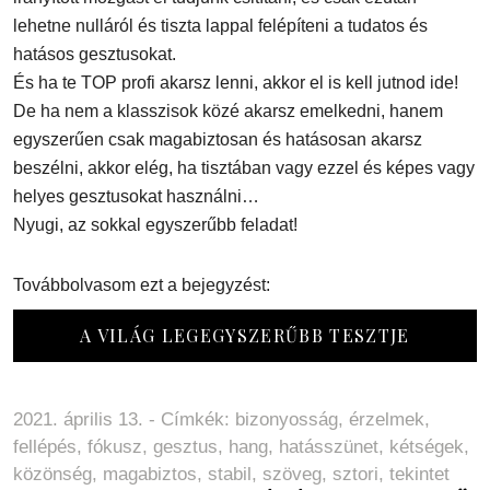
lehetne nulláról és tiszta lappal felépíteni a tudatos és
hatásos gesztusokat.
És ha te TOP profi akarsz lenni, akkor el is kell jutnod ide!
De ha nem a klasszisok közé akarsz emelkedni, hanem
egyszerűen csak magabiztosan és hatásosan akarsz
beszélni, akkor elég, ha tisztában vagy ezzel és képes vagy
helyes gesztusokat használni…
Nyugi, az sokkal egyszerűbb feladat!
Továbbolvasom ezt a bejegyzést:
A VILÁG LEGEGYSZERŰBB TESZTJE
2021. április 13. - Címkék:
bizonyosság
,
érzelmek
,
fellépés
,
fókusz
,
gesztus
,
hang
,
hatásszünet
,
kétségek
,
közönség
,
magabiztos
,
stabil
,
szöveg
,
sztori
,
tekintet