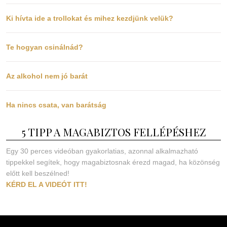
Ki hívta ide a trollokat és mihez kezdjünk velük?
Te hogyan csinálnád?
Az alkohol nem jó barát
Ha nincs csata, van barátság
5 TIPP A MAGABIZTOS FELLÉPÉSHEZ
Egy 30 perces videóban gyakorlatias, azonnal alkalmazható
tippekkel segítek, hogy magabiztosnak érezd magad, ha közönség
előtt kell beszélned!
KÉRD EL A VIDEÓT ITT!