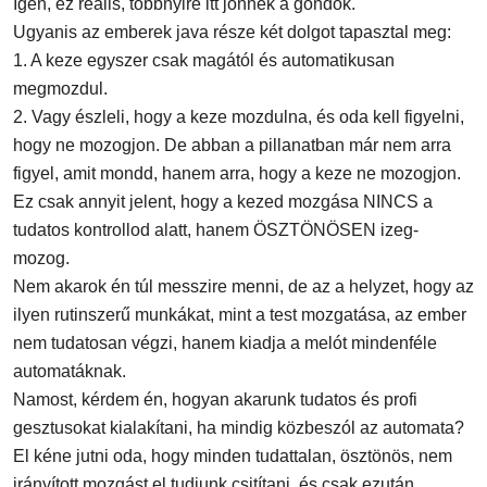
Igen, ez reális, többnyire itt jönnek a gondok.
Ugyanis az emberek java része két dolgot tapasztal meg:
1. A keze egyszer csak magától és automatikusan
megmozdul.
2. Vagy észleli, hogy a keze mozdulna, és oda kell figyelni,
hogy ne mozogjon. De abban a pillanatban már nem arra
figyel, amit mondd, hanem arra, hogy a keze ne mozogjon.
Ez csak annyit jelent, hogy a kezed mozgása NINCS a
tudatos kontrollod alatt, hanem ÖSZTÖNÖSEN izeg-
mozog.
Nem akarok én túl messzire menni, de az a helyzet, hogy az
ilyen rutinszerű munkákat, mint a test mozgatása, az ember
nem tudatosan végzi, hanem kiadja a melót mindenféle
automatáknak.
Namost, kérdem én, hogyan akarunk tudatos és profi
gesztusokat kialakítani, ha mindig közbeszól az automata?
El kéne jutni oda, hogy minden tudattalan, ösztönös, nem
irányított mozgást el tudjunk csitítani, és csak ezután